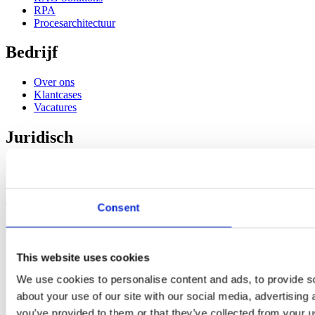
RPA
Procesarchitectuur
Bedrijf
Over ons
Klantcases
Vacatures
Juridisch
Privacy
Voorwaarden
© 2026 Made Relevant. Alle rechten voorbehouden.
Consent
Engineered voor operatie
This website uses cookies
We use cookies to personalise content and ads, to provide so
about your use of our site with our social media, advertising
you’ve provided to them or that they’ve collected from your us