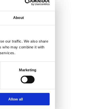
iningsdata en de succesmaatstaven worden vastgelegd voordat er code
About
ordelen of je data toereikend is om een model te ondersteunen.
se our traffic. We also share
teert tegen de afgesproken succescriteria.
ers who may combine it with
 services.
systeemcomponent, niet als losstaand experiment.
 en uitbreiden.
Marketing
Allow all