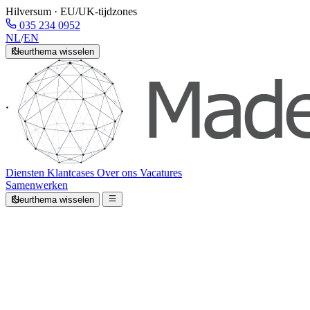
Hilversum · EU/UK-tijdzones
035 234 0952
NL
/
EN
Kleurthema wisselen
Diensten
Klantcases
Over ons
Vacatures
Samenwerken
Kleurthema wisselen
/AI WORKFLOW AUTOMATION