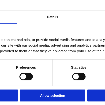
nische aanpak. Dat betekent dat de modelarchitectuur, de eisen aan tra
Details
die je wilt automatiseren, definiëren hoe goede uitvoer eruitziet en beo
e content and ads, to provide social media features and to analy
ta en infrastructuur. Training, evaluatie en iteratie tot het model pres
 our site with our social media, advertising and analytics partn
 provided to them or that they’ve collected from your use of their
ionering, monitoring en
drift detection
. Het draait als een betrouwbaar 
umenteerde
runbooks
zodat je team het systeem zelfstandig kan beheren
Preferences
Statistics
Allow selection
etbare bedrijfsuitkomst