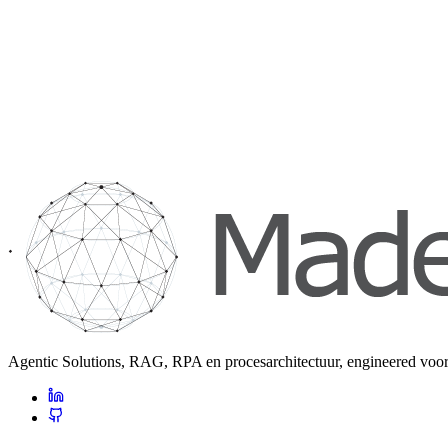
Agentic Solutions, RAG, RPA en procesarchitectuur, engineered voor 