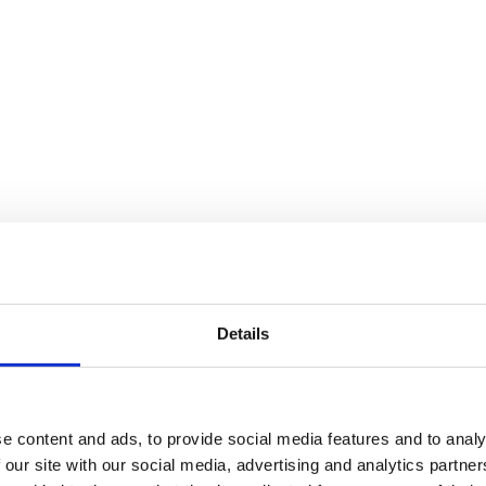
. In productie gemonitord met duidelijke escalatielogica voor
edge case
uccescriteria
Details
eiden
e content and ads, to provide social media features and to analy
 our site with our social media, advertising and analytics partn