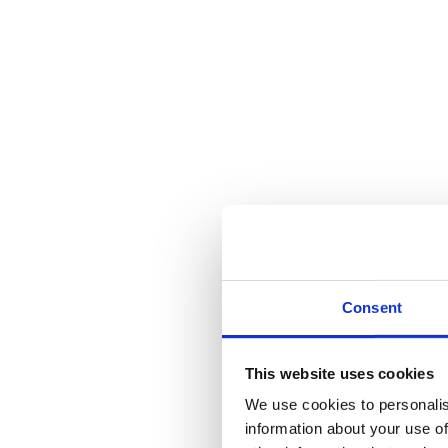
Evaluatie en uitrol.
Getest tegen echte werklast voordat het live gaat
Wat je overhoudt
Een productiesysteem dat echte operationele volumes aankan
Agentlogica afgebakend tot één specifieke taak met vastgelegde s
Volledige integratie in je bestaande systemen en
workflows
Escalatiepaden en logging zodat niets stilletjes faalt
Consent
Documentatie waarmee je team het systeem kan beheren en uitbr
Wat dit oplevert
This website uses cookies
Procesafbakening en automatiseringsarchitectuur
We use cookies to personalis
Agent-bouw en systeemintegratie
information about your use of
Escalatielogica en human-in-the-loop ontwerp