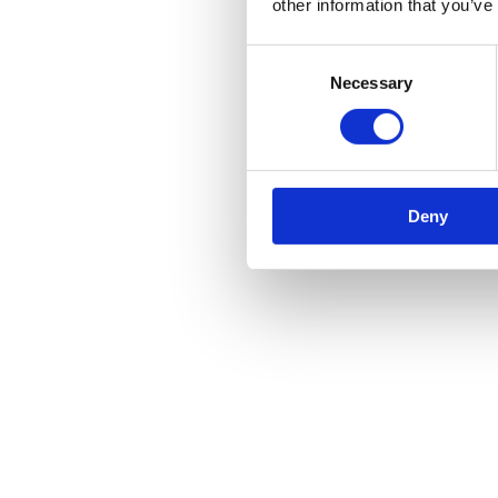
other information that you’ve
Productie-monitoring en documentatie-overdracht
Plan een kennismaking
Consent
Necessary
Selection
Zelfde discipline
Procesblauwdruk
Agentic Solutions
RAG Solutions
RPA
Custom Machine Learning Modellen & MLOps
Deny