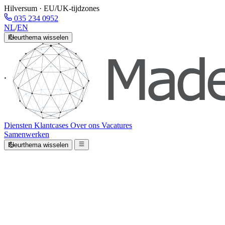
Hilversum · EU/UK-tijdzones
035 234 0952
NL
/
EN
Kleurthema wisselen
Diensten
Klantcases
Over ons
Vacatures
Samenwerken
Kleurthema wisselen
/AI WORKFLOW AUTOMATION